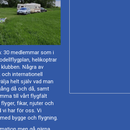
ca: 30 medlemmar som i
ellflygplan, helikoptrar
 i klubben. Några av
 och internationell
ja helt själv vad man
n gång då och då, samt
mma till vårt flygfält
flyger, fikar, njuter och
vi har för oss. Vi
 med bygge och flygning.
ormation men gå gärna