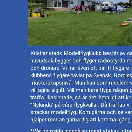
Kristianstads Modellflygklubb består av 
huvudsak bygger och flyger radiostyrda mod
och drönare. Vi har även ett par friflygare
klubbens flygare tävlar på Svensk, Nordisk
mästerskapsnivå. Man kan som medlem väl
vill ägna sig åt. Vill man bara flyga någo
träffa likasinnade, så är det lämpligt att ko
”Nylanda” på våra flygkvällar. Då träffas vi, 
snackar modellflyg. Kom gärna och se vad 
hjälper mer än gärna dig att komma igång
*Vår hemsida innehåller mest statisk inf