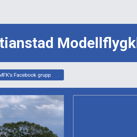
ip to main content
Skip to navigat
stianstad Modellflygk
MFK's Facebook grupp