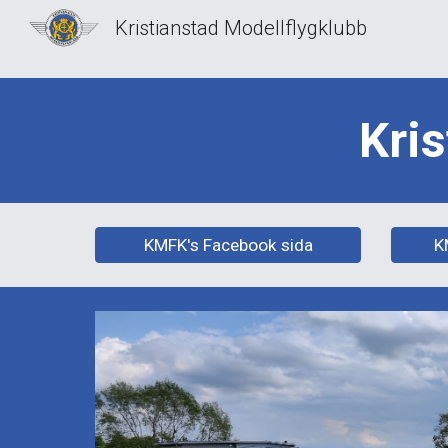
Kristianstad Modellflygklubb
Sk
Kri
KMFK's Facebook sida
K