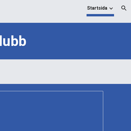
Startsida
ion
lubb